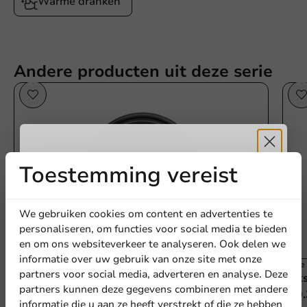
Warme dranken
Andere producten uit deze serie
Toestemming vereist
Ontvang
5%
korting
We gebruiken cookies om content en advertenties te
personaliseren, om functies voor social media te bieden
en om ons websiteverkeer te analyseren. Ook delen we
Meld je aan voor onze
informatie over uw gebruik van onze site met onze
Best verkocht
Koffi
nieuwsbrief!
partners voor social media, adverteren en analyse. Deze
Deksel zwart (PS) voor koffiebeker
Deks
partners kunnen deze gegevens combineren met andere
⌀70.3mm/6oz-7oz - 1.000 st.
⌀70.
informatie die u aan ze heeft verstrekt of die ze hebben