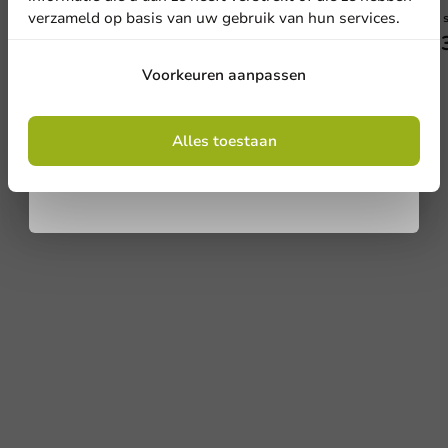
verzameld op basis van uw gebruik van hun services.
1000 stuks
1000 
€ 24,15
€ 2
Aanmelden
Voorkeuren aanpassen
Door je in te schrijven, ga je akkoord met de
algemene voorwaarden
Alles toestaan
.
Privacy policy