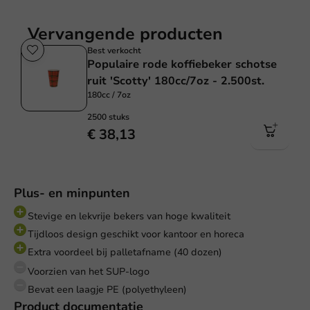
Vervangende producten
Best verkocht
Populaire rode koffiebeker schotse
ruit 'Scotty' 180cc/7oz - 2.500st.
180cc / 7oz
2500 stuks
€ 38,13
Plus- en minpunten
Stevige en lekvrije bekers van hoge kwaliteit
Tijdloos design geschikt voor kantoor en horeca
Extra voordeel bij palletafname (40 dozen)
Voorzien van het SUP-logo
Bevat een laagje PE (polyethyleen)
Product documentatie