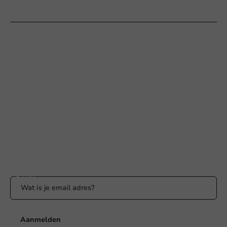
Klantenservice
Hulp nodig?
+31 (0) 55 767 6100
Bereikbaar ma t/m vr: 9:00-17:00 uur
klantenservice@packagingdirect.nl
Binnen 24 uur reactie
WhatsApp ons
Bereikbaar ma t/m vr: 9:00-17:00 uur
Blijf op de hoogte
Blijf op de hoogte van onze acties en productnieuws!
Aanmelden