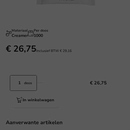
Materiaal
Per doos
Creamer
1000
€ 26,75
Inclusief BTW
€ 29,16
€ 26,75
doos
In winkelwagen
Aanverwante artikelen