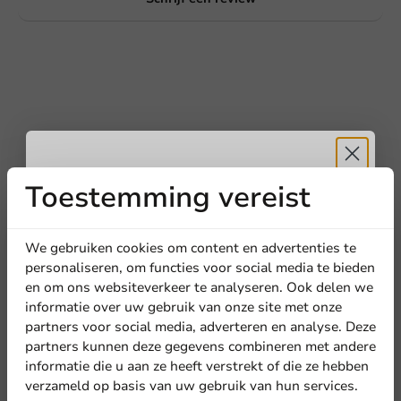
Toestemming vereist
Ontvang
5%
Schrijf de eerste review
korting
We gebruiken cookies om content en advertenties te
Voordeelverpakking: 1.000 Creamerstaafjes van 2,5 gram
personaliseren, om functies voor social media te bieden
en om ons websiteverkeer te analyseren. Ook delen we
Meld je aan voor onze
informatie over uw gebruik van onze site met onze
Schrijf een review
nieuwsbrief!
partners voor social media, adverteren en analyse. Deze
partners kunnen deze gegevens combineren met andere
informatie die u aan ze heeft verstrekt of die ze hebben
verzameld op basis van uw gebruik van hun services.