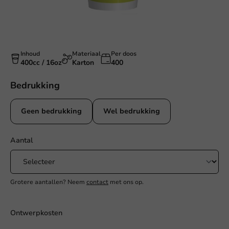
Inhoud
Materiaal
Per doos
400cc / 16oz
Karton
400
Bedrukking
Geen bedrukking
Wel bedrukking
Aantal
Grotere aantallen? Neem
contact
met ons op.
Ontwerpkosten