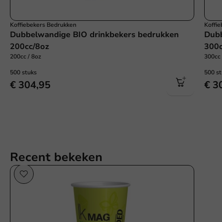
Koffiebekers Bedrukken
Koffi
Dubbelwandige BIO drinkbekers bedrukken
Dubb
200cc/8oz
300c
200cc / 8oz
300cc 
500 stuks
500 s
€ 304,95
€ 3
Recent bekeken