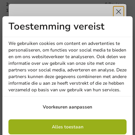
2
0 Reviews
1
0 Reviews
Titel
Voornaam
Achternaam
Toestemming vereist
Ontvang
5%
Deel jouw ervaring
Ben je bekend met dit artikel? Deel jouw ervaring met andere
Bedrijf
en laat weten wat je er van vindt!
korting
We gebruiken cookies om content en advertenties te
personaliseren, om functies voor social media te bieden
Schrijf een review
en om ons websiteverkeer te analyseren. Ook delen we
Meld je aan voor onze
informatie over uw gebruik van onze site met onze
Locatie
nieuwsbrief!
partners voor social media, adverteren en analyse. Deze
partners kunnen deze gegevens combineren met andere
informatie die u aan ze heeft verstrekt of die ze hebben
Land
verzameld op basis van uw gebruik van hun services.
Aanmelden
Voorkeuren aanpassen
Telefoonnummer
E-mail
Door je in te schrijven, ga je akkoord met de
algemene voorwaarden
Alles toestaan
.
Schrijf de eerste review
Privacy policy