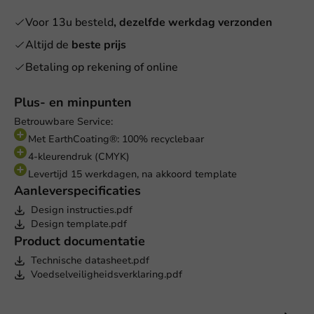
Voor 13u besteld
, dezelfde werkdag verzonden
Altijd de
beste prijs
Betaling op rekening of online
Plus- en minpunten
Betrouwbare Service:
Met EarthCoating®: 100% recyclebaar
4-kleurendruk (CMYK)
Levertijd 15 werkdagen, na akkoord template
Aanleverspecificaties
Design instructies.pdf
Design template.pdf
Product documentatie
Technische datasheet.pdf
Voedselveiligheidsverklaring.pdf