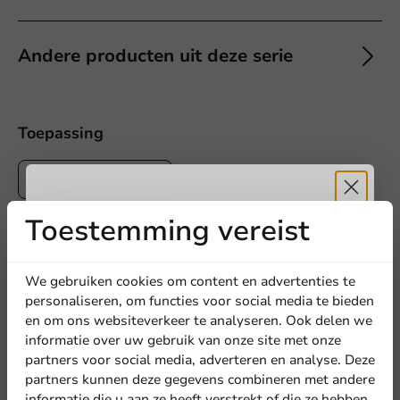
Andere producten uit deze serie
Toepassing
Offerte aanvragen
Warme dranken
Titel
Voornaam
Achternaam
Toestemming vereist
Ontvang
5%
Bedrijf
5
0 Reviews
korting
We gebruiken cookies om content en advertenties te
4
0 Reviews
personaliseren, om functies voor social media te bieden
3
0 Reviews
2
0 Reviews
en om ons websiteverkeer te analyseren. Ook delen we
Meld je aan voor onze
1
0 Reviews
informatie over uw gebruik van onze site met onze
Locatie
nieuwsbrief!
partners voor social media, adverteren en analyse. Deze
partners kunnen deze gegevens combineren met andere
Deel jouw ervaring
informatie die u aan ze heeft verstrekt of die ze hebben