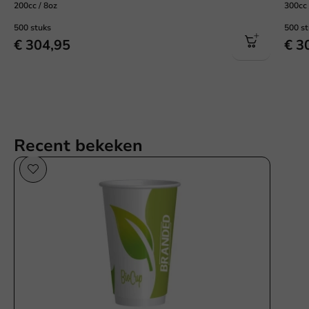
200cc / 8oz
300cc 
500 stuks
500 s
€ 304,95
€ 3
Recent bekeken