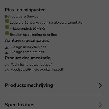
Plus- en minpunten
Betrouwbare Service:
Levertijd 15 werkdagen, na akkoord template
4-kleurendruk (CMYK)
Betalen op rekening of online
Aanleverspecificaties
Design instructies.pdf
Design template.pdf
Product documentatie
Technische datasheet.pdf
Voedselveiligheidsverklaring.pdf
Productomschrijving
Specificaties