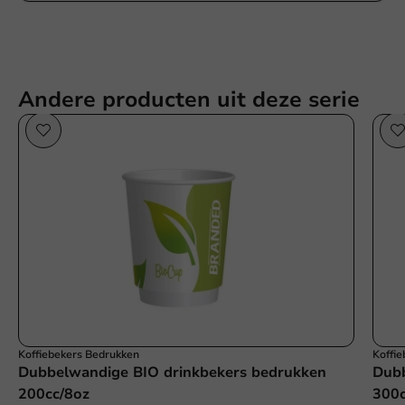
Andere producten uit deze serie
Koffiebekers Bedrukken
Koffi
Dubbelwandige BIO drinkbekers bedrukken
Dubb
200cc/8oz
300c