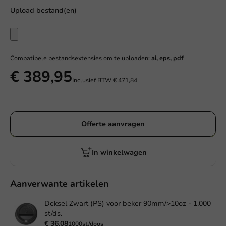
Upload bestand(en)
Compatibele bestandsextensies om te uploaden:
ai, eps, pdf
€ 389,95
Inclusief BTW
€ 471,84
Offerte aanvragen
In winkelwagen
Aanverwante artikelen
Deksel Zwart (PS) voor beker 90mm/>10oz - 1.000
st/ds.
€ 36,08
1000st/doos