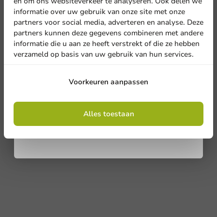
en om ons websiteverkeer te analyseren. Ook delen we
Meld je aan voor onze
informatie over uw gebruik van onze site met onze
nieuwsbrief!
partners voor social media, adverteren en analyse. Deze
partners kunnen deze gegevens combineren met andere
informatie die u aan ze heeft verstrekt of die ze hebben
verzameld op basis van uw gebruik van hun services.
Aanmelden
Voorkeuren aanpassen
Door je in te schrijven, ga je akkoord met de
algemene voorwaarden
Alles toestaan
.
Privacy policy