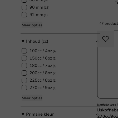
80 mm
(8)
E
90 mm
(15)
92 mm
(1)
47 produc
Meer opties
Inhoud (cc)
100cc / 4oz
(4)
150cc / 6oz
(1)
180cc / 7oz
(4)
200cc / 8oz
(7)
225cc / 8oz
(1)
270cc / 9oz
(1)
Meer opties
Koffiebekers
IJskoffie
Primaire kleur
270cc/9oz 