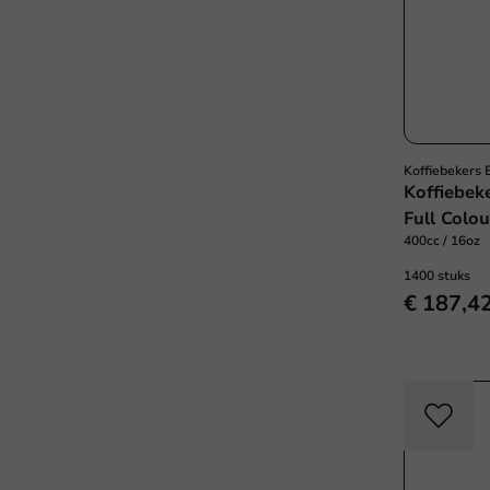
Koffiebekers
Koffiebek
Full Colo
400cc / 16oz
1400 stuks
€ 187,4