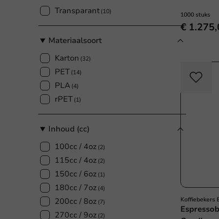
Transparant
(10)
1000 stuks
€ 1.275
Materiaalsoort
Karton
(32)
PET
(14)
PLA
(4)
rPET
(1)
Inhoud (cc)
100cc / 4oz
(2)
115cc / 4oz
(2)
150cc / 6oz
(1)
180cc / 7oz
(4)
Koffiebekers
200cc / 8oz
(7)
Espressob
270cc / 9oz
(2)