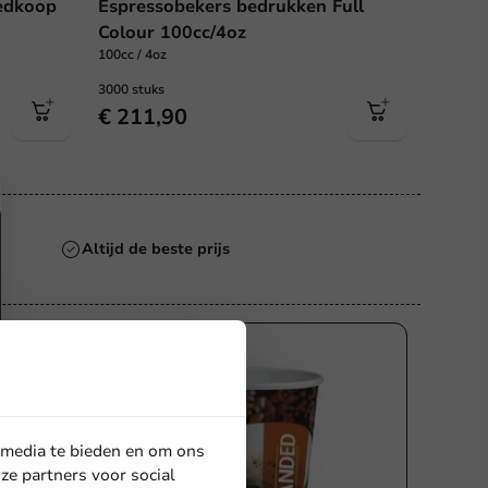
edkoop
Espressobekers bedrukken Full
Colour 100cc/4oz
100cc / 4oz
3000 stuks
€ 211,90
dag verzonden
 media te bieden en om ons
ze partners voor social