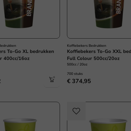
 Bedrukken
Koffiebekers Bedrukken
ers To-Go XL bedrukken
Koffiebekers To-Go XXL be
ur 400cc/16oz
Full Colour 500cc/20oz
500cc / 20oz
700 stuks
2
€ 374,95