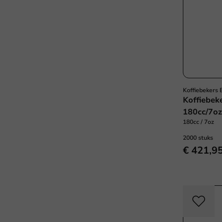
Koffiebekers
Koffiebe
180cc/7oz
180cc / 7oz
2000 stuks
€ 421,9