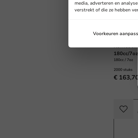
media, adverteren en analyse
verstrekt of die ze hebben v
Voorkeuren aanpas
Koffiebekers
Koffiebek
180cc/7oz
180cc / 7oz
2000 stuks
€ 163,7