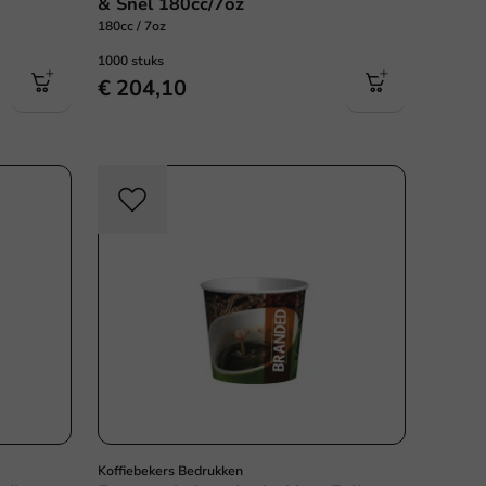
& Snel 180cc/7oz
180cc / 7oz
1000 stuks
€ 204,10
Koffiebekers Bedrukken