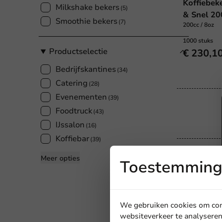
Koffiebek
Milkshake bekers
(5)
& Snel 20
Smoothie bekers
(7)
200cc / 8oz
1000 stuks
Productselectie
€ 230,1
Bedrijfskantines
(34)
Catering
(28)
Evenementen
(39)
Foodtruck
(43)
IJssalon
(16)
Koffiebar
(39)
Meer opties
Toestemming 
We gebruiken cookies om cont
websiteverkeer te analyseren