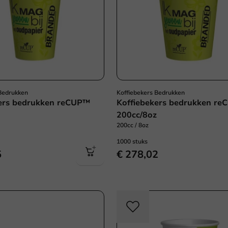
 Bedrukken
Koffiebekers Bedrukken
kers bedrukken reCUP™
Koffiebekers bedrukken r
200cc/8oz
200cc / 8oz
1000 stuks
5
€ 278,02