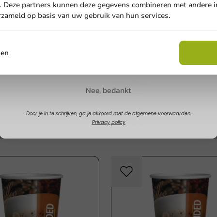
. Deze partners kunnen deze gegevens combineren met andere in
erzameld op basis van uw gebruik van hun services.
Email
sen
Claim korting
 Bedrukken
Koffiebekers Bedrukken
ers bedrukken Full Colour
Koffiebekers bedrukken Ful
200cc/8oz
Nee, bedankt
200cc / 8oz
1000 stuks
Door je in te schrijven, ga je akkoord met de
algemene voorwaarden
.
0
€ 181,05
Privacy policy