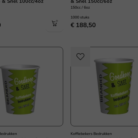
 & Snel 100cc/4oz
& Snel 150cc/6oz
150cc / 6oz
1000 stuks
0
€ 188,50
 Bedrukken
Koffiebekers Bedrukken