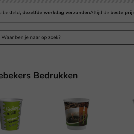
u besteld
, dezelfde werkdag verzonden
Altijd de
beste prij
iebekers Bedrukken