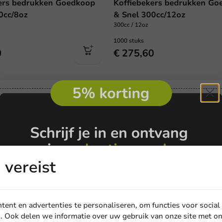
ers bedrukken Goedkoop
Koffiebekers bedrukken Go
0cc/8oz
& Snel 300cc/12oz
300cc / 12oz
1000 stuks
0
€ 275,60
Voor 13u besteld, dezelfde werk
vereist
ent en advertenties te personaliseren, om functies voor social
. Ook delen we informatie over uw gebruik van onze site met on