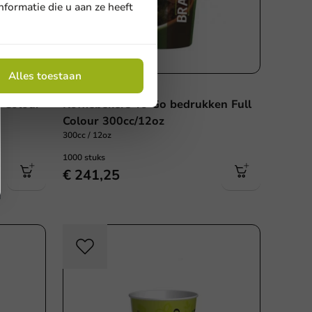
formatie die u aan ze heeft
Alles toestaan
Koffiebekers Bedrukken
l Colour
Koffiebekers To Go bedrukken Full
Colour 300cc/12oz
300cc / 12oz
1000 stuks
€ 241,25