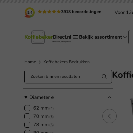
3918 beoordelingen
Voor 13
9.4
Bekijk assortiment
Home
Koffiebekers Bedrukken
Koff
Diameter ø
62 mm
(4)
70 mm
(5)
78 mm
(5)