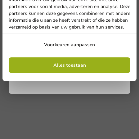
nieuwsbrief!
partners voor social media, adverteren en analyse. Deze
partners kunnen deze gegevens combineren met andere
informatie die u aan ze heeft verstrekt of die ze hebben
verzameld op basis van uw gebruik van hun services.
Aanmelden
Voorkeuren aanpassen
Door je in te schrijven, ga je akkoord met de
algemene voorwaarden
Alles toestaan
.
Privacy policy